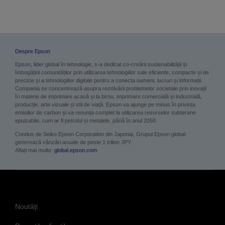
Despre Epson
Epson, lider global în tehnologie, s-a dedicat co-creării sustenabilității și
îmbogățirii comunităților prin utilizarea tehnologiilor sale eficiente, compacte și de
precizie și a tehnologiilor digitale pentru a conecta oameni, lucruri și informații.
Compania se concentrează asupra rezolvării problemelor societale prin inovații
în materie de imprimare acasă și la birou, imprimare comercială și industrială,
producție, arte vizuale și stil de viață. Epson va ajunge pe minus în privința
emisiilor de carbon și va renunța complet la utilizarea resurselor subterane
epuizabile, cum ar fi petrolul și metalele, până în anul 2050.
Condus de Seiko Epson Corporation din Japonia, Grupul Epson global
generează vânzări anuale de peste 1 trilion JPY.
Aflați mai multe:
global.epson.com
Noutăţi