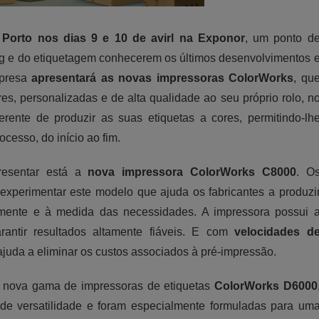
Porto nos dias 9 e 10 de avirl na Exponor
, um ponto d
ing e do etiquetagem conhecerem os últimos desenvolvimentos 
mpresa
apresentará as novas impressoras ColorWorks
, qu
res, personalizadas e de alta qualidade ao seu próprio rolo, n
ente de produzir as suas etiquetas a cores, permitindo-lh
ocesso, do início ao fim.
resentar está a
nova impressora ColorWorks C8000
. O
experimentar este modelo que ajuda os fabricantes a produzi
namente e à medida das necessidades. A impressora possui 
rantir resultados altamente fiáveis. E com
velocidades d
juda a eliminar os custos associados à pré-impressão.
 nova gama de impressoras de etiquetas
ColorWorks D6000
e versatilidade e foram especialmente formuladas para um