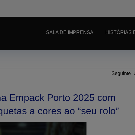
SALA DE IMPRENSA
HISTÓRIAS 
Seguinte
 na Empack Porto 2025 com
quetas a cores ao “seu rolo”