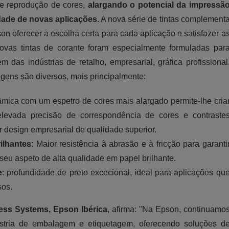
te reprodução de cores,
alargando o potencial da impressã
edade de novas aplicações
. A nova série de tintas complement
on oferecer a escolha certa para cada aplicação e satisfazer a
novas tintas de corante foram especialmente formuladas par
 das indústrias de retalho, empresarial, gráfica profissional
ens são diversos, mais principalmente:
âmica com um espetro de cores mais alargado permite-lhe cria
elevada precisão de correspondência de cores e contraste
 design empresarial de qualidade superior.
ilhantes
: Maior resistência à abrasão e à fricção para garanti
seu aspeto de alta qualidade em papel brilhante.
e
: profundidade de preto excecional, ideal para aplicações qu
sos.
ess Systems, Epson Ibérica
, afirma: "Na Epson, continuamo
stria de embalagem e etiquetagem, oferecendo soluções d