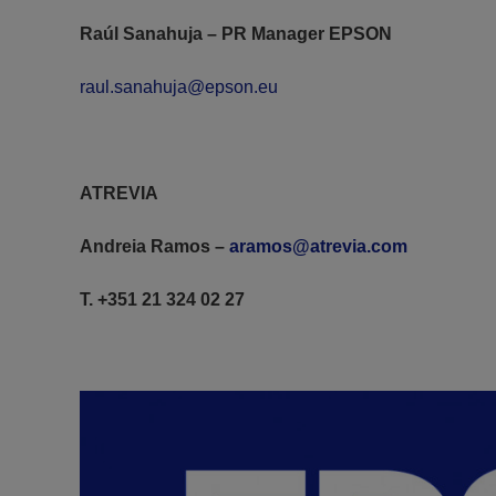
Raúl Sanahuja – PR Manager EPSON
raul.sanahuja@epson.eu
ATREVIA
Andreia Ramos –
aramos@atrevia.com
T. +351 21 324 02 27