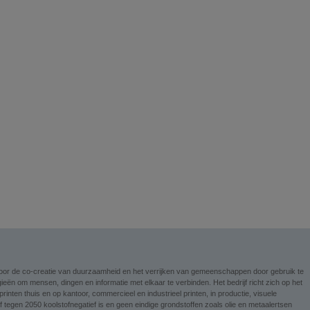
n voor de co-creatie van duurzaamheid en het verrijken van gemeenschappen door gebruik te
ieën om mensen, dingen en informatie met elkaar te verbinden. Het bedrijf richt zich op het
nten thuis en op kantoor, commercieel en industrieel printen, in productie, visuele
tegen 2050 koolstofnegatief is en geen eindige grondstoffen zoals olie en metaalertsen