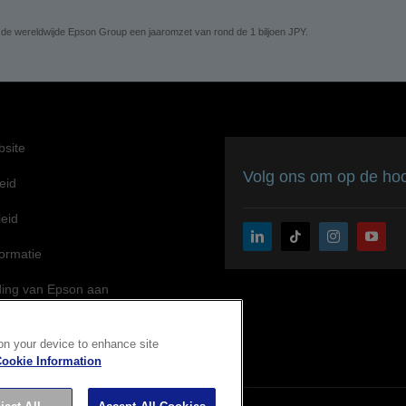
 de wereldwijde Epson Group een jaaromzet van rond de 1 biljoen JPY.
site
Volg ons om op de hoog
eid
leid
formatie
ding van Epson aan
jkheid
 on your device to enhance site
ookie Information