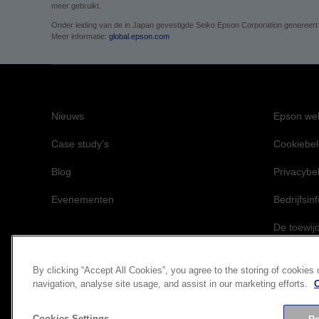
meer gebruikt.
Onder leiding van de in Japan gevestigde Seiko Epson Corporation genereert
Meer informatie:
global.epson.com
Nieuws
Epson web
Case study’s
Cookiebel
Blog
Privacybe
Evenementen
Bedrijfsin
De toewij
toegankeli
By clicking “Accept All Cookies”, you agree to the storing of cookies
navigation, analyse site usage, and assist in our marketing efforts.
C
Cookies Settings