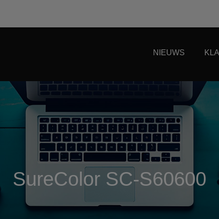
NIEUWS
KL
SureColor SC-S60600