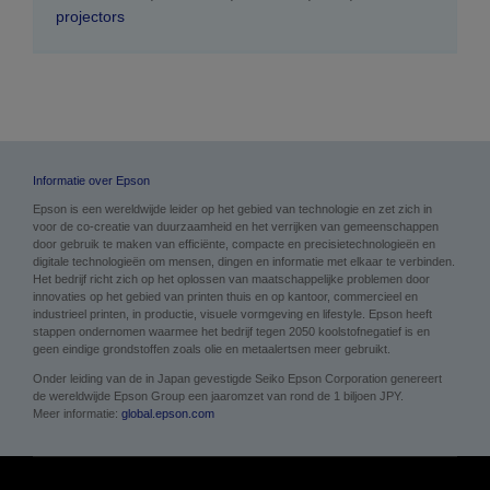
projectors
Informatie over Epson
Epson is een wereldwijde leider op het gebied van technologie en zet zich in
voor de co-creatie van duurzaamheid en het verrijken van gemeenschappen
door gebruik te maken van efficiënte, compacte en precisietechnologieën en
digitale technologieën om mensen, dingen en informatie met elkaar te verbinden.
Het bedrijf richt zich op het oplossen van maatschappelijke problemen door
innovaties op het gebied van printen thuis en op kantoor, commercieel en
industrieel printen, in productie, visuele vormgeving en lifestyle. Epson heeft
stappen ondernomen waarmee het bedrijf tegen 2050 koolstofnegatief is en
geen eindige grondstoffen zoals olie en metaalertsen meer gebruikt.
Onder leiding van de in Japan gevestigde Seiko Epson Corporation genereert
de wereldwijde Epson Group een jaaromzet van rond de 1 biljoen JPY.
Meer informatie:
global.epson.com