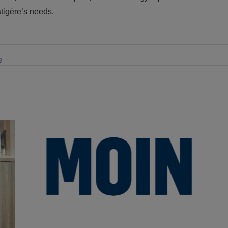
tigère’s needs.
g