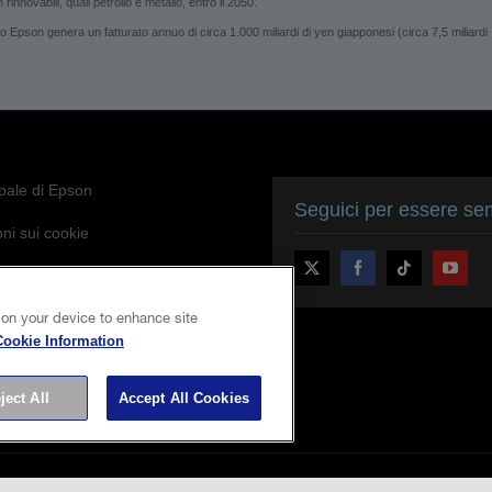
rinnovabili, quali petrolio e metallo, entro il 2050.
son genera un fatturato annuo di circa 1.000 miliardi di yen giapponesi (circa 7,5 miliardi
ipale di Epson
Seguici per essere sem
ni sui cookie
a sulla Privacy
oni su Epson
 on your device to enhance site
Cookie Information
di Epson per l’accessibilità
ject All
Accept All Cookies