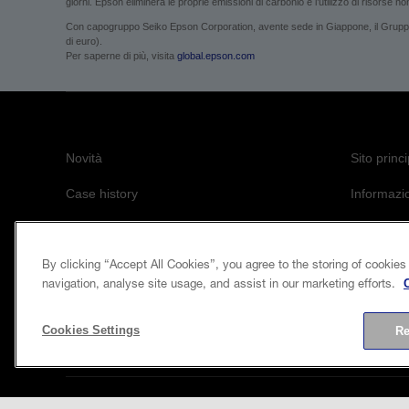
giorni. Epson eliminerà le proprie emissioni di carbonio e l’utilizzo di risorse non 
Con capogruppo Seiko Epson Corporation, avente sede in Giappone, il Gruppo Ep
di euro).
Per saperne di più, visita
global.epson.com
Novità
Sito princ
Case history
Informazio
Blog
Informativ
Eventi
Informazi
By clicking “Accept All Cookies”, you agree to the storing of cookies
navigation, analyse site usage, and assist in our marketing efforts.
L’impegno 
Cookies Settings
Re