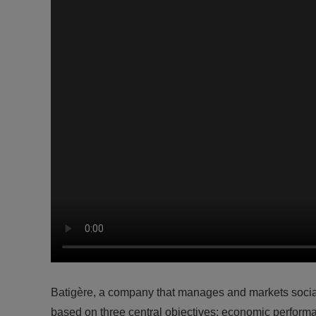
Batigère, a company that manages and markets social h
based on three central objectives: economic perform