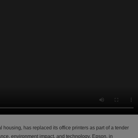
ousing, has replaced its office printers as part of a tender
ance, environment impact, and technology. Epson, in