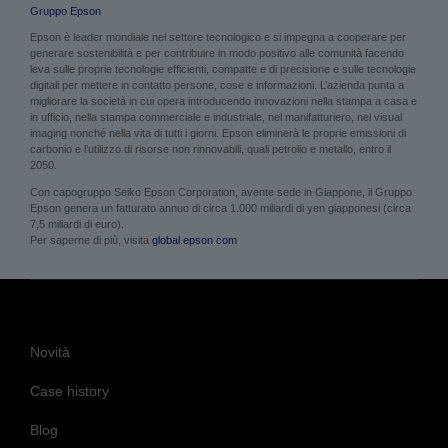
leva sulle proprie tecnologie efficienti, compatte e di precisione e sulle tecnologie
digitali per mettere in contatto persone, cose e informazioni. L’azienda punta a
migliorare la società in cui opera introducendo innovazioni nella stampa a casa e
in ufficio, nella stampa commerciale e industriale, nel manifatturiero, nel visual
imaging nonché nella vita di tutti i giorni. Epson eliminerà le proprie emissioni di
carbonio e l’utilizzo di risorse non rinnovabili, quali petrolio e metallo, entro il
2050.
Con capogruppo Seiko Epson Corporation, avente sede in Giappone, il Gruppo
Epson genera un fatturato annuo di circa 1.000 miliardi di yen giapponesi (circa
7,5 miliardi di euro).
Per saperne di più, visita
global.epson.com
Novità
Case history
Blog
Eventi