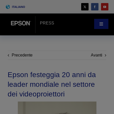
Skip
ITALIANO
to
content
PRESS
Toggle
Navigat
Novità
Case history
Precedente
Avanti
Blog
Epson festeggia 20 anni da
leader mondiale nel settore
Eventi
dei videoproiettori
Search
for: