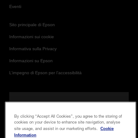
Sito principale di Epson
Informazioni sui cookie
Informativa sulla Privacy
Informazioni su Epson
L’impegno di Epson per l’accessibilità
Seguici per essere sempre aggiornato e in
contatto con noi
By clicking “Accept All Cookies”, you agree to the storing of
cookies on your device to enhance site navigation, analyse
Cookie
site usage, and assist in our marketing efforts.
Information