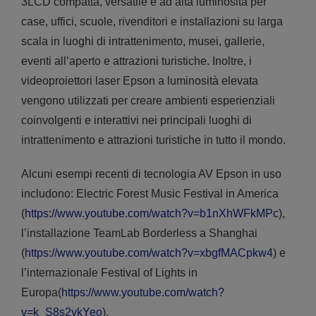
3LCD compatta, versatile e ad alta luminosità per
case, uffici, scuole, rivenditori e installazioni su larga
scala in luoghi di intrattenimento, musei, gallerie,
eventi all’aperto e attrazioni turistiche. Inoltre, i
videoproiettori laser Epson a luminosità elevata
vengono utilizzati per creare ambienti esperienziali
coinvolgenti e interattivi nei principali luoghi di
intrattenimento e attrazioni turistiche in tutto il mondo.
Alcuni esempi recenti di tecnologia AV Epson in uso
includono: Electric Forest Music Festival in America
(
https://www.youtube.com/watch?v=b1nXhWFkMPc
),
l’installazione TeamLab Borderless a Shanghai
(
https://www.youtube.com/watch?v=xbgfMACpkw4
) e
l’internazionale Festival of Lights in
Europa(
https://www.youtube.com/watch?
v=k_S8s2ykYeo
).