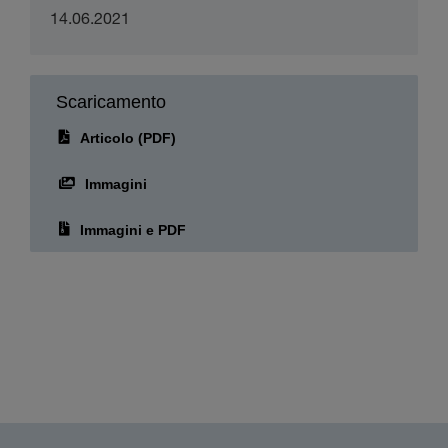
Scaricamento
Articolo (PDF)
Immagini
Immagini e PDF
Gruppo Epson
Epson è leader mondiale nel settore tecnologico e si impegna a cooperare per
generare sostenibilità e per contribuire in modo positivo alle comunità facendo