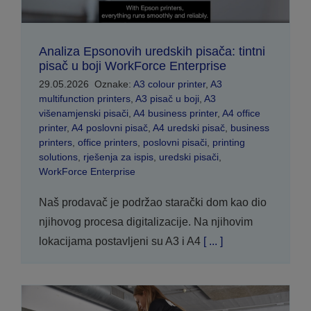
Analiza Epsonovih uredskih pisača: tintni
pisač u boji WorkForce Enterprise
29.05.2026
Oznake:
A3 colour printer
,
A3
multifunction printers
,
A3 pisač u boji
,
A3
višenamjenski pisači
,
A4 business printer
,
A4 office
printer
,
A4 poslovni pisač
,
A4 uredski pisač
,
business
printers
,
office printers
,
poslovni pisači
,
printing
solutions
,
rješenja za ispis
,
uredski pisači
,
WorkForce Enterprise
Naš prodavač je podržao starački dom kao dio
njihovog procesa digitalizacije. Na njihovim
lokacijama postavljeni su A3 i A4
[ ... ]