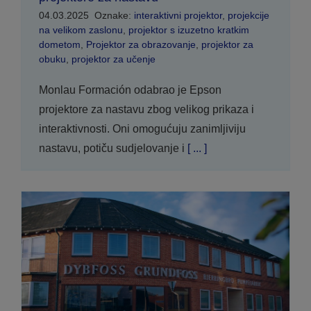
04.03.2025
Oznake:
interaktivni projektor
,
projekcije
na velikom zaslonu
,
projektor s izuzetno kratkim
dometom
,
Projektor za obrazovanje
,
projektor za
obuku
,
projektor za učenje
Monlau Formación odabrao je Epson
projektore za nastavu zbog velikog prikaza i
interaktivnosti. Oni omogućuju zanimljiviju
nastavu, potiču sudjelovanje i
[ ... ]