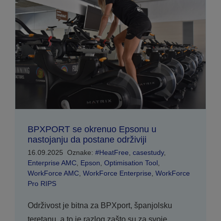
BPXPORT se okrenuo Epsonu u
nastojanju da postane održiviji
16.09.2025
Oznake:
#HeatFree
,
casestudy
,
Enterprise AMC
,
Epson
,
Optimisation Tool
,
WorkForce AMC
,
WorkForce Enterprise
,
WorkForce
Pro RIPS
Održivost je bitna za BPXport, španjolsku
teretanu, a to je razlog zašto su za svoje