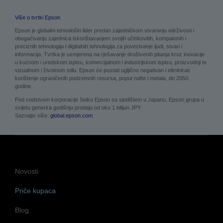
Više o tvrtki Epson
Epson je globalni tehnološki lider predan zajedničkom stvaranju održivosti i
obogaćivanju zajednica iskorištavanjem svojih učinkovitih, kompaktnih i
preciznih tehnologija i digitalnih tehnologija za povezivanje ljudi, stvari i
informacija. Tvrtka je usmjerena na rješavanje društvenih pitanja kroz inovacije
u kućnom i uredskom ispisu, komercijalnom i industrijskom ispisu, proizvodnji te
vizualnom i životnom stilu. Epson će postati ugljično negativan i eliminirati
korištenje ograničenih podzemnih resursa, poput nafte i metala, do 2050.
godine.
Pod vodstvom korporacije Seiko Epson sa sjedištem u Japanu, Epson grupa u
svijetu generira godišnju prodaju od oko 1 bilijun JPY.
Saznajte više:
global.epson.com
Novosti
Priče kupaca
Blog