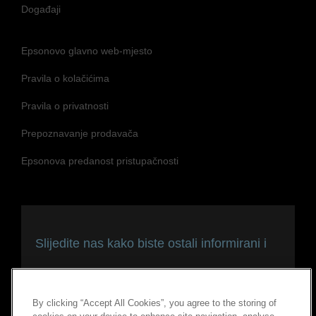
Događaji
Epsonovo glavno web-mjesto
Pravila o kolačićima
Pravila o privatnosti
Prepoznavanje prodavača
Epsonova predanost pristupačnosti
Slijedite nas kako biste ostali informirani i
povezani
By clicking “Accept All Cookies”, you agree to the storing of