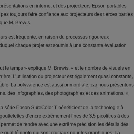
résentations en interne, et des projecteurs Epson portables
pas toujours faire confiance aux projecteurs des tierces parties
lique M. Brewis.
teurs est fréquente, en raison du processus rigoureux
 duquel chaque projet est soumis à une constante évaluation
 le temps » explique M. Brewis, « et le nombre de visuels en
ière. L’utilisation du projecteur est également quasi constante,
ble. La polyvalence est aussi primordiale, car nous présentons
ins, des infographies, des photographies et des animations. »
a série Epson SureColor T bénéficient de la technologie à
 gouttelettes d’encre extrêmement fines de 3,5 picolitres à des
i permet de rendre avec une extrême précision les détails des
de qualité photo qui sont cruciaux pour les graphiques. La