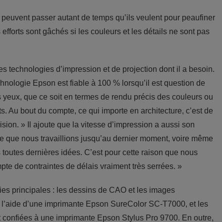
peuvent passer autant de temps qu’ils veulent pour peaufiner
efforts sont gâchés si les couleurs et les détails ne sont pas
es technologies d’impression et de projection dont il a besoin.
chnologie Epson est fiable à 100 % lorsqu’il est question de
nos yeux, que ce soit en termes de rendu précis des couleurs ou
ts. Au bout du compte, ce qui importe en architecture, c’est de
ision. » Il ajoute que la vitesse d’impression a aussi son
are que nous travaillions jusqu’au dernier moment, voire même
s toutes dernières idées. C’est pour cette raison que nous
te de contraintes de délais vraiment très serrées. »
es principales : les dessins de CAO et les images
s à l’aide d’une imprimante Epson SureColor SC-T7000, et les
nt confiées à une imprimante Epson Stylus Pro 9700. En outre,