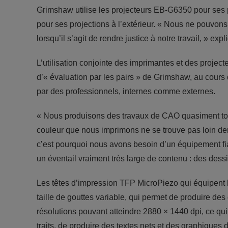
Grimshaw utilise les projecteurs EB-G6350 pour ses p
pour ses projections à l’extérieur. « Nous ne pouvons 
lorsqu’il s’agit de rendre justice à notre travail, » exp
L’utilisation conjointe des imprimantes et des projec
d’« évaluation par les pairs » de Grimshaw, au cours
par des professionnels, internes comme externes.
« Nous produisons des travaux de CAO quasiment tout
couleur que nous imprimons ne se trouve pas loin derr
c’est pourquoi nous avons besoin d’un équipement fia
un éventail vraiment très large de contenu : des dess
Les têtes d’impression TFP MicroPiezo qui équipent l
taille de gouttes variable, qui permet de produire des
résolutions pouvant atteindre 2880 × 1440 dpi, ce qu
traits, de produire des textes nets et des graphiques 