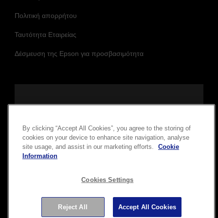
Πολιτική απορρήτου
Ταυτότητα Εταιρείας
Δέσμευση της Epson για προσβασιμότητα
Ακολουθήστε μας και μείνετε ενημερωμένοι.
By clicking “Accept All Cookies”, you agree to the storing of
cookies on your device to enhance site navigation, analyse
site usage, and assist in our marketing efforts.
Cookie
Information
Cookies Settings
Πνευματικά δικαιώματα © 2026 Seiko Epson Corporation. Με
Reject All
Accept All Cookies