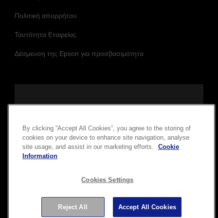
Πολιτική απορρήτου
Ταυτότητα Εταιρείας
Δέσμευση της Epson για προσβασιμότητα
Ακολουθήστε μας και μείνετε ενημερωμένοι.
By clicking “Accept All Cookies”, you agree to the storing of
cookies on your device to enhance site navigation, analyse
site usage, and assist in our marketing efforts.
Cookie
Information
Cookies Settings
Πνευματικά δικαιώματα © 2026 Seiko Epson Corporation. Με
Reject All
Accept All Cookies