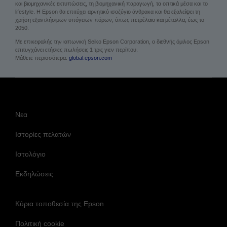
και βιομηχανικές εκτυπώσεις, τη βιομηχανική παραγωγή, τα οπτικά μέσα και το
lifestyle. Η Epson θα επιτύχει αρνητικό ισοζύγιο άνθρακα και θα εξαλείψει τη
χρήση εξαντλήσιμων υπόγειων πόρων, όπως πετρέλαιο και μέταλλα, έως το
2050.
Με επικεφαλής την ιαπωνική Seiko Epson Corporation, ο διεθνής όμιλος Epson
επιτυγχάνει ετήσιες πωλήσεις 1 τρις γιεν περίπου.
Μάθετε περισσότερα:
global.epson.com
Νεα
Ιστορίες πελατών
Ιστολόγιο
Εκδηλώσεις
Κύρια τοποθεσία της Epson
Πολιτική cookie