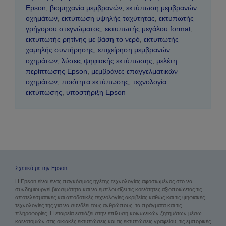
Epson
,
βιομηχανία μεμβρανών
,
εκτύπωση μεμβρανών
οχημάτων
,
εκτύπωση υψηλής ταχύτητας
,
εκτυπωτής
γρήγορου στεγνώματος
,
εκτυπωτής μεγάλου format
,
εκτυπωτής ρητίνης με βάση το νερό
,
εκτυπωτής
χαμηλής συντήρησης
,
επιχείρηση μεμβρανών
οχημάτων
,
λύσεις ψηφιακής εκτύπωσης
,
μελέτη
περίπτωσης Epson
,
μεμβράνες επαγγελματικών
οχημάτων
,
ποιότητα εκτύπωσης
,
τεχνολογία
εκτύπωσης
,
υποστήριξη Epson
Σχετικά με την Epson
Η Epson είναι ένας παγκόσμιος ηγέτης τεχνολογίας αφοσιωμένος στο να
συνδημιουργεί βιωσιμότητα και να εμπλουτίζει τις κοινότητες αξιοποιώντας τις
αποτελεσματικές και αποδοτικές τεχνολογίες ακριβείας καθώς και τις ψηφιακές
τεχνολογίες της για να συνδέει τους ανθρώπους, τα πράγματα και τις
πληροφορίες. Η εταιρεία εστιάζει στην επίλυση κοινωνικών ζητημάτων μέσω
καινοτομιών στις οικιακές εκτυπώσεις και τις εκτυπώσεις γραφείου, τις εμπορικές