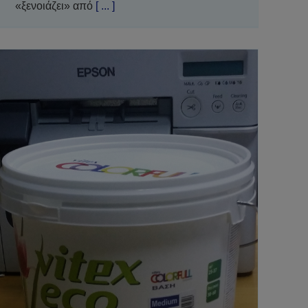
«ξενοιάζει» από
[ ... ]