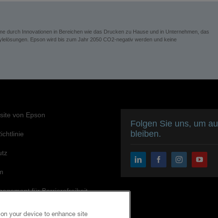
eme durch Innovationen in Bereichen wie das Drucken zu Hause und in Unternehmen, das
festylelösungen. Epson wird bis zum Jahr 2050 CO2-negativ werden und keine
site von Epson
Folgen Sie uns, um a
bleiben.
chtlinie
utz
m
agement für Barrierefreiheit
 on your device to enhance site