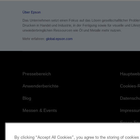
Über Epson
Das Unternehmen setzt einen Fokus auf das Lösen gesellschaftlicher Probl
Drucken in Handel und Industrie, in der Fertigung sowie für visuelle und Li
unwiederbringlichen Ressourcen wie Öl und Metalle mehr nutzen.
Mehr erfahren:
global.epson.com
Pressebereich
Hauptweb
Anwenderberichte
Cookies-Ri
Blog
Datensch
Messen & Events
Impressu
Epson Eng
By clicking “Accept All Cookies”, you agree to the storing of cookies