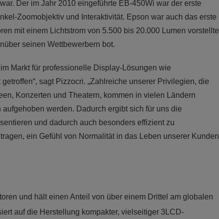
ar. Der im Jahr 2010 eingeführte EB-450Wi war der erste
kel-Zoomobjektiv und Interaktivität. Epson war auch das erste
ren mit einem Lichtstrom von 5.500 bis 20.000 Lumen vorstellte
enüber seinen Wettbewerbern bot.
im Markt für professionelle Display-Lösungen wie
troffen“, sagt Pizzocri. „Zahlreiche unserer Privilegien, die
een, Konzerten und Theatern, kommen in vielen Ländern
 aufgehoben werden. Dadurch ergibt sich für uns die
äsentieren und dadurch auch besonders effizient zu
ragen, ein Gefühl von Normalität in das Leben unserer Kunden
toren und hält einen Anteil von über einem Drittel am globalen
iert auf die Herstellung kompakter, vielseitiger 3LCD-