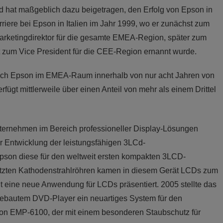
 und hat maßgeblich dazu beigetragen, den Erfolg von Epson in
riere bei Epson in Italien im Jahr 1999, wo er zunächst zum
 Marketingdirektor für die gesamte EMEA-Region, später zum
t zum Vice President für die CEE-Region ernannt wurde.
 sich Epson im EMEA-Raum innerhalb von nur acht Jahren von
fügt mittlerweile über einen Anteil von mehr als einem Drittel
ernehmen im Bereich professioneller Display-Lösungen
er Entwicklung der leistungsfähigen 3LCd-
Epson diese für den weltweit ersten kompakten 3LCD-
nutzten Kathodenstrahlröhren kamen in diesem Gerät LCDs zum
it eine neue Anwendung für LCDs präsentiert. 2005 stellte das
bautem DVD-Player ein neuartiges System für den
son EMP-6100, der mit einem besonderen Staubschutz für