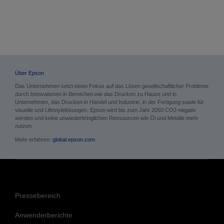
Über Epson
Das Unternehmen setzt einen Fokus auf das Lösen gesellschaftlicher Probleme
durch Innovationen in Bereichen wie das Drucken zu Hause und in
Unternehmen, das Drucken in Handel und Industrie, in der Fertigung sowie für
visuelle und Lifestylelösungen. Epson wird bis zum Jahr 2050 CO2-negativ
werden und keine unwiederbringlichen Ressourcen wie Öl und Metalle mehr
nutzen.
Mehr erfahren:
global.epson.com
Pressebereich
Anwenderberichte