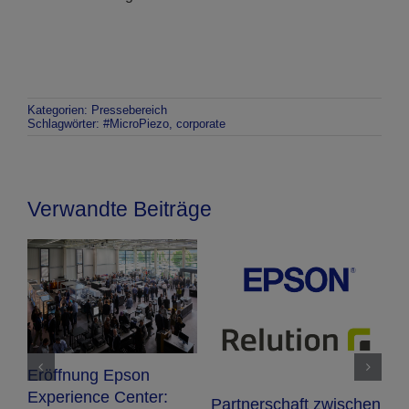
Kategorien:
Pressebereich
Schlagwörter:
#MicroPiezo
,
corporate
Verwandte Beiträge
N
W
Eröffnung Epson
D
Experience Center:
Partnerschaft zwischen