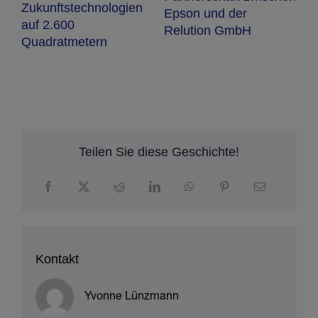
0
U
Zukunftstechnologien
Epson und der
e
auf 2.600
Relution GmbH
Quadratmetern
ck
r
zu
Teilen Sie diese Geschichte!
Kontakt
Yvonne Lünzmann