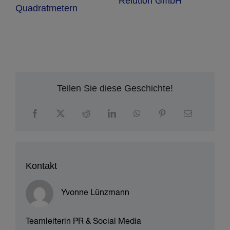
Relution GmbH
Quadratmetern
ck
r
zu
Teilen Sie diese Geschichte!
Kontakt
Yvonne Lünzmann
Teamleiterin PR & Social Media