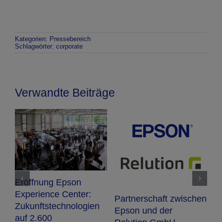
Kategorien:
Pressebereich
Schlagwörter:
corporate
Verwandte Beiträge
N
W
Eröffnung Epson
D
Experience Center:
Partnerschaft zwischen
0
U
Zukunftstechnologien
Epson und der
e
auf 2.600