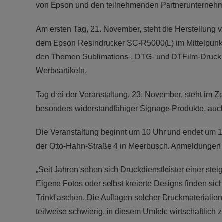
von Epson und den teilnehmenden Partnerunternehm
Am ersten Tag, 21. November, steht die Herstellung
dem Epson Resindrucker SC-R5000(L) im Mittelpunkt.
den Themen Sublimations-, DTG- und DTFilm-Druck fü
Werbeartikeln.
Tag drei der Veranstaltung, 23. November, steht im 
besonders widerstandfähiger Signage-Produkte, auch
Die Veranstaltung beginnt um 10 Uhr und endet um 16 
der Otto-Hahn-Straße 4 in Meerbusch. Anmeldungen s
„Seit Jahren sehen sich Druckdienstleister einer st
Eigene Fotos oder selbst kreierte Designs finden sic
Trinkflaschen. Die Auflagen solcher Druckmaterialien 
teilweise schwierig, in diesem Umfeld wirtschaftlich