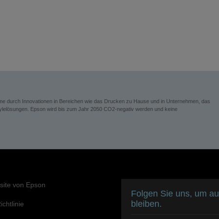
eme durch Innovationen in Bereichen wie das Drucken zu Hause und in Unternehmen, das
festylelösungen. Epson wird bis zum Jahr 2050 CO2-negativ werden und keine
site von Epson
Folgen Sie uns, um a
bleiben.
chtlinie