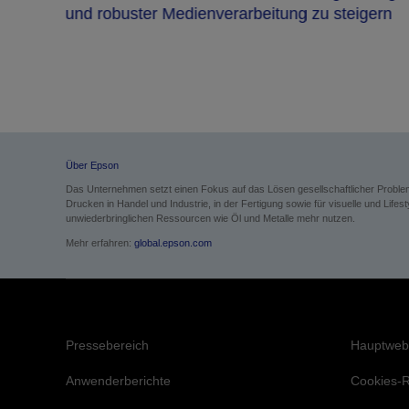
und robuster Medienverarbeitung zu steigern
Über Epson
Das Unternehmen setzt einen Fokus auf das Lösen gesellschaftlicher Probl
Drucken in Handel und Industrie, in der Fertigung sowie für visuelle und Li
unwiederbringlichen Ressourcen wie Öl und Metalle mehr nutzen.
Mehr erfahren:
global.epson.com
Pressebereich
Hauptweb
Anwenderberichte
Cookies-Ri