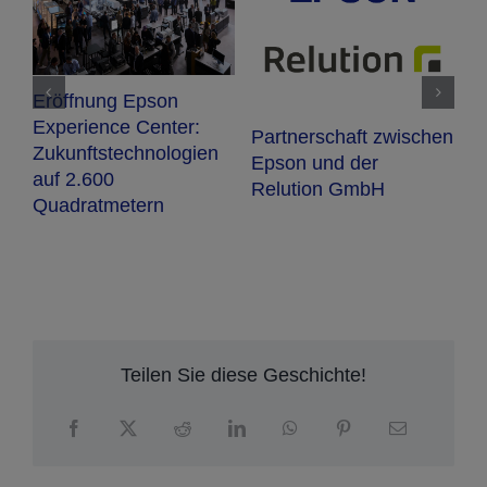
N
W
Eröffnung Epson
D
Experience Center:
Partnerschaft zwischen
0
U
Zukunftstechnologien
Epson und der
e
auf 2.600
Relution GmbH
Quadratmetern
ck
r
zu
Teilen Sie diese Geschichte!