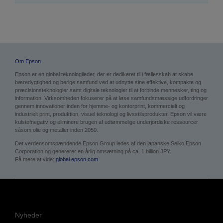
Om Epson
Epson er en global teknologileder, der er dedikeret til i fællesskab at skabe
bæredygtighed og berige samfund ved at udnytte sine effektive, kompakte og
præcisionsteknologier samt digitale teknologier til at forbinde mennesker, ting og
information. Virksomheden fokuserer på at løse samfundsmæssige udfordringer
gennem innovationer inden for hjemme- og kontorprint, kommercielt og
industrielt print, produktion, visuel teknologi og livsstilsprodukter. Epson vil være
kulstofnegativ og eliminere brugen af udtømmelige underjordiske ressourcer
såsom olie og metaller inden 2050.
Det verdensomspændende Epson Group ledes af den japanske Seiko Epson
Corporation og genererer en årlig omsætning på ca. 1 billion JPY.
Få mere at vide:
global.epson.com
Nyheder