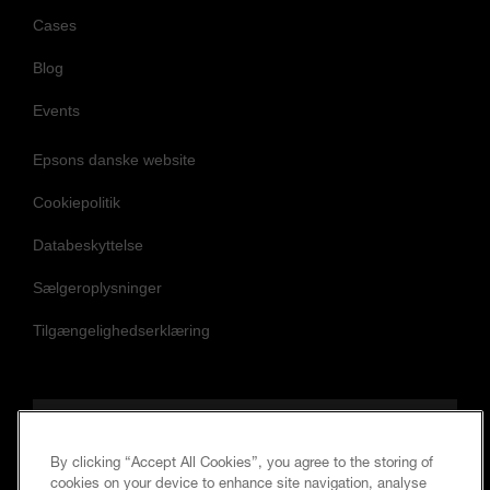
Cases
Blog
Events
Epsons danske website
Cookiepolitik
Databeskyttelse
Sælgeroplysninger
Tilgængelighedserklæring
Følg os og hold dig opdateret
By clicking “Accept All Cookies”, you agree to the storing of
cookies on your device to enhance site navigation, analyse