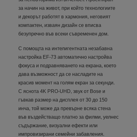
за начин на живот, при който технологиите
и декорът работят в хармония, неговият
компактен, изваян дизайн се вписва
безупречно във всеки съвременен дом.
С помощта на интелигентната незабавна
настройка EF-73 автоматично настройва
фокуса и подравняването на екрана, което
дава възможност да се насладите на
красив момент на голям екран за секунди.
С яснота 4K PRO-UHD, звук от Bose и
гъвкав размер на дисплея от 30 до 150
инча, той може да превърне всяка стена
във въздействащо платно за филми, уелнес
съдържание, визуални ефекти или
импровизирани семейни забавления.