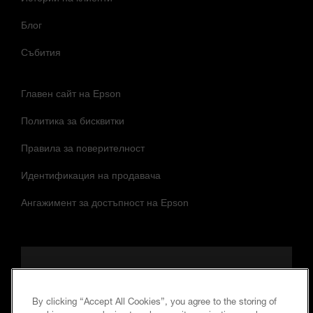
Новини
Истории на клиенти
Блог
Събития
Главен сайт на Epson
Политика за бисквитки
Правила за поверителност
Идентификация на продавача
Ангажимент за достъпност на Epson
By clicking “Accept All Cookies”, you agree to the storing of