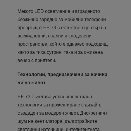
Мекото LED осветление и вграденото
безжично зарядно за мобилни телефони
превръщат EF-73 в естествен център на
всекидневни, спални и споделени
пространства, който е еднакво подходящ
както за тиха сутрин, така и за оживена
вечер с приятели.
Технологии, предназначени за начина
ни на живот
EF-73 съчетава усъвършенствана
технология за прожектиране с дизайн,
създаден за модерен живот. Дискретният
шум на вентилатора, дълготрайните
светлинни източници, интелигентната