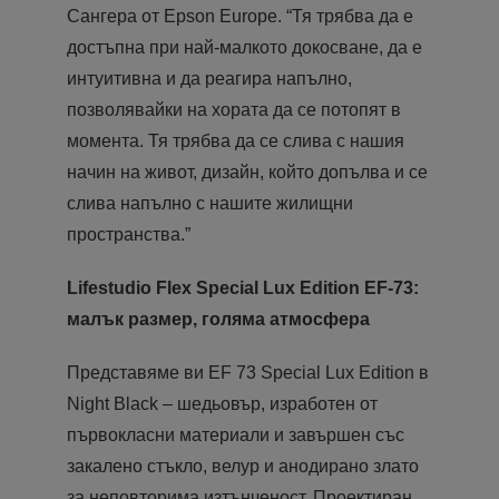
Сангера от Epson Europe. “Тя трябва да е
достъпна при най-малкото докосване, да е
интуитивна и да реагира напълно,
позволявайки на хората да се потопят в
момента. Тя трябва да се слива с нашия
начин на живот, дизайн, който допълва и се
слива напълно с нашите жилищни
пространства.”
Lifestudio Flex Special Lux Edition EF-73:
малък размер, голяма атмосфера
Представяме ви EF 73 Special Lux Edition в
Night Black – шедьовър, изработен от
първокласни материали и завършен със
закалено стъкло, велур и анодирано злато
за неповторима изтънченост. Проектиран