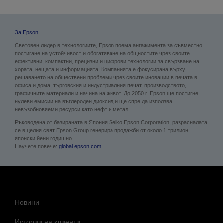
За Epson
Световен лидер в технологиите, Epson поема ангажимента за съвместно
постигане на устойчивост и обогатяване на общностите чрез своите
ефективни, компактни, прецизни и цифрови технологии за свързване на
хората, нещата и информацията. Компанията е фокусирана върху
решаването на обществени проблеми чрез своите иновации в печата в
офиса и дома, търговския и индустриалния печат, производството,
графичните материали и начина на живот. До 2050 г. Epson ще постигне
нулеви емисии на въглероден диоксид и ще спре да използва
невъзобновяеми ресурси като нефт и метал.
Ръководена от базираната в Япония Seiko Epson Corporation, разрасналата
се в целия свят Epson Group генерира продажби от около 1 трилион
японски йени годишно.
Научете повече:
global.epson.com