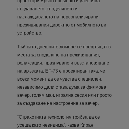
проектори Epson Lifestudio и улеснява
създаването, споделянето и
наслаждаването на персонализирани
преживявания директно от мобилното ви
устройство.
Тъй като днешните домове се превръщат в
места за споделяне на преживявания,
релаксация, празнуване и възстановяване
на връзката, EF-73 е проектиран така, че
всеки момент да се чувства специален,
независимо дали става дума за филмова
вечер, голям мач, игрална сесия или просто
за създаване на настроение за вечер.
“Страхотната технология трябва да се
усеща като невидима”, казва Киран