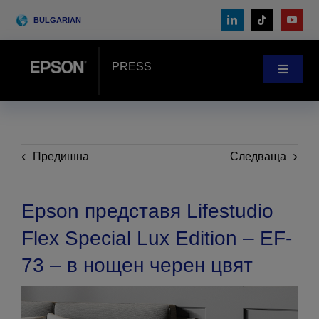
Skip
BULGARIAN
to
content
PRESS
Toggle
Navigat
Новините
Истории на клиенти
Предишна
Следваща
Блог
Epson представя Lifestudio
Flex Special Lux Edition – EF-
Събития
73 – в нощен черен цвят
Search
for: